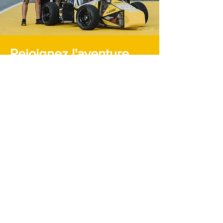
Rejoignez l'aventure
Vous souhaitez soutenir MARSEILLE
RACING ?
nous soutenir
A propos