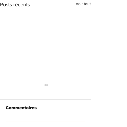
Voir tout
Posts récents
Commentaires
Engine start !