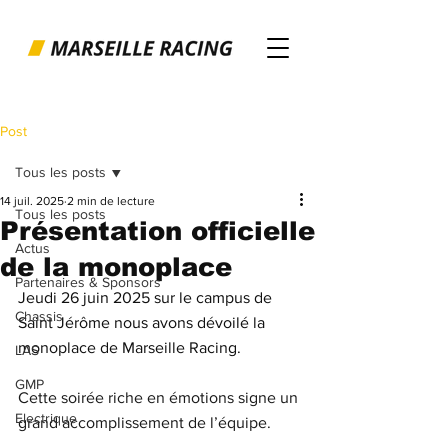
Post
Tous les posts
14 juil. 2025
2 min de lecture
Tous les posts
Présentation officielle
Actus
de la monoplace
Partenaires & Sponsors
Jeudi 26 juin 2025 sur le campus de 
Chassis
Saint Jérôme nous avons dévoilé la 
monoplace de Marseille Racing.
LAS
GMP
Cette soirée riche en émotions signe un 
Electrique
grand accomplissement de l’équipe.