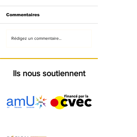
Commentaires
Engine start !
Présentation
Rédigez un commentaire...
officielle de la
monoplace
Ils nous soutiennent