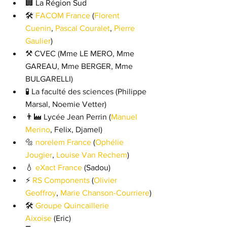
🏢 La Région Sud 
🛠 
FACOM France
 (
Florent 
Cuenin
, 
Pascal Couralet
, 
Pierre 
Gaulier
)
⚒ CVEC (Mme LE MERO, Mme 
GAREAU, Mme BERGER, Mme 
BULGARELLI)
🧪 La faculté des sciences (Philippe 
Marsal, Noemie Vetter)
👨‍🏭 Lycée Jean Perrin (
Manuel 
Merino
, Felix, Djamel)
🔩 
norelem France
 (
Ophélie 
Jougier
, 
Louise Van Rechem
)
💧 
eXact France
 (Sadou)
⚡ 
RS Components
 (
Olivier 
Geoffroy
, 
Marie Chanson-Courriere
)
🛠 
Groupe Quincaillerie 
Aixoise
 (Eric)