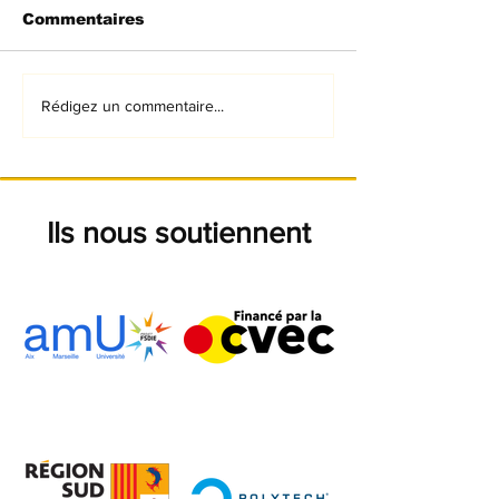
Commentaires
Engine start !
Présentation
Rédigez un commentaire...
officielle de la
monoplace
Ils nous soutiennent